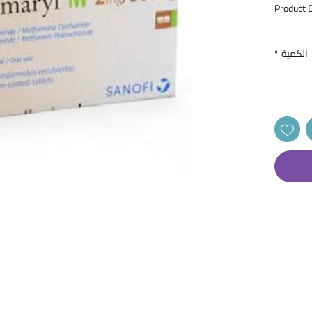
Product 
AMARYL 
الكمية
*
Contains
hydrochl
monother
hydrochlo
glycemic 
 المنتج
يحتوي على 2 ملغم غليميبيريد و 500 ملغم
 في حالة
دروكلوريد
افية على
في الدم.