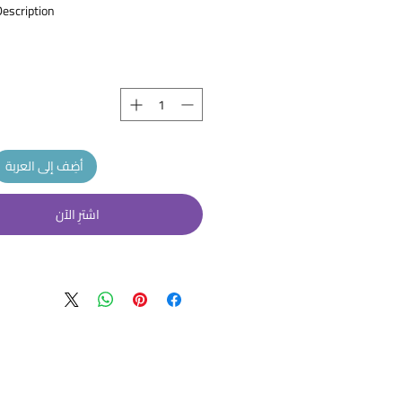
Description
M SR 2 MG /500 MG TAB 30s
 glimepiride 2mg and metformin
oride 500 mg. Used in case that
apy with glimepiride or metformin
ride does not result in adequate
أضِف إلى العربة
control.
اشترِ الآن
وصف
أماريل ام اس آر 2 ملغم/500 ملغم
ميتفورمين هيدروكلوريد . يستخدم
الاستخدام المفرد لغليميبيريد أو هي
ميتفورمين لا يؤدي إلى السيطرة الك
نسبة السكر 