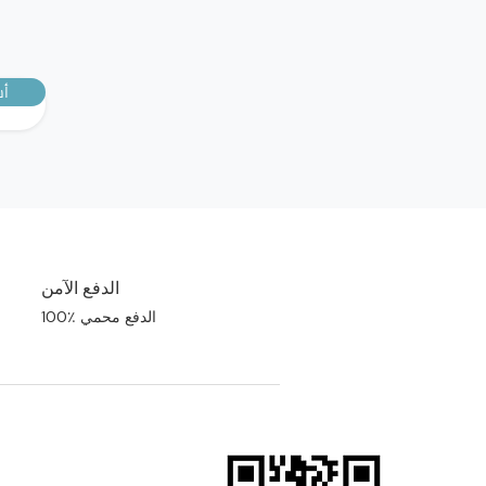
أش
الدفع الآمن
100٪ الدفع محمي