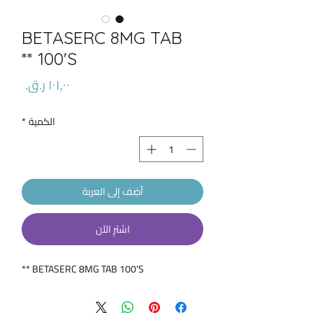
BETASERC 8MG TAB
100'S **
السعر
الكمية
*
أضِف إلى العربة
اشترِ الآن
BETASERC 8MG TAB 100'S **