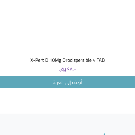
ى البشرة
 الفطرية
، والوسطى
ات الأذن.
لإستخدام
تظام على
أو 3 مرات يوميًا، وتدلك
برفق.
 يصل إلى
يد تقريبًا.
العرض السريع
X-Pert D 10Mg Orodispersible 4 TAB
إحتياطات:
السعر
 تعاني من
مكوناته.
أضِف إلى العربة
المكونات