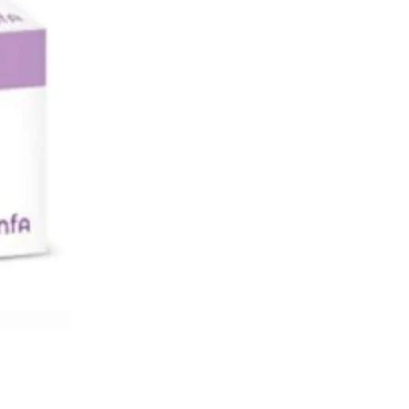
s such as ringworm, athlete's foot,
appy rash and fungal sweat rash.
fungal skin infections
 Solution Clotrimazole 1% 20ml w/v
Solution is used to treat fungal skin
s such as jock itch, sweat rash, and
ppy rash. It can also be used to treat
 athlete's foot, fungal intertrigo and
fections of the outer and middle ear.
onsult your physician before taking
cation)
وصف
وصف
يستخدم كانستين محلول لعلاج حالا
الفطرية للجلد مثل القوباء الحلقي
الرياضي، وفطريات الثنيات، وحالات العدو
للأذن الخارجية 
وهو فعال أيضًا في علاج حالات العدوى
الناتجة عن الخمائر وفطريات الجلد، وحا
الفطري، وغيرها من ا