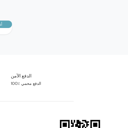
أش
الدفع الآمن
100٪ الدفع محمي