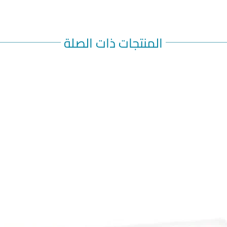
Antifunga
skin infe
Canesten
المنتجات ذات الصلة
For the t
such as t
candidal 
around t
Canesten 
treatment
areas or 
Solution 
skin cond
ring worm
fungal in
contains
with act
yeasts th
infection
CANESTE
Canesten
Canesten 