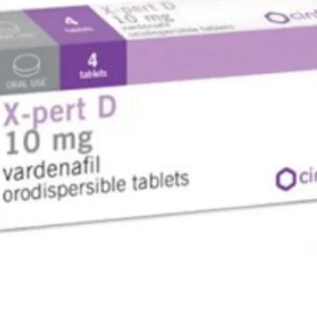
infection
fungal n
Treating 
Canesten
Canesten 
infection
fungal na
ringworm,
fungal in
(Please c
any medi
 المنتج
 المنتج:
ت العدوى
ة، والقدم
ى الفطرية
والوسطى.
 الجلدية
لات العفن
لفطريات.