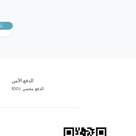
أش
الدفع الآمن
100٪ الدفع محمي