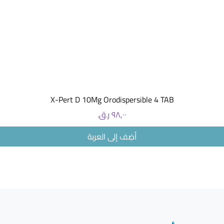
العرض السريع
X-Pert D 10Mg Orodispersible 4 TAB
السعر
أضِف إلى العربة