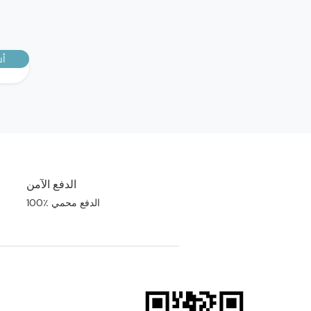
أش
الدفع الآمن
100٪ الدفع محمي