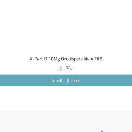
العرض السريع
X-Pert D 10Mg Orodispersible 4 TAB
السعر
أضِف إلى العربة