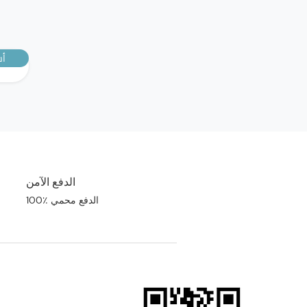
أش
الدفع الآمن
100٪ الدفع محمي