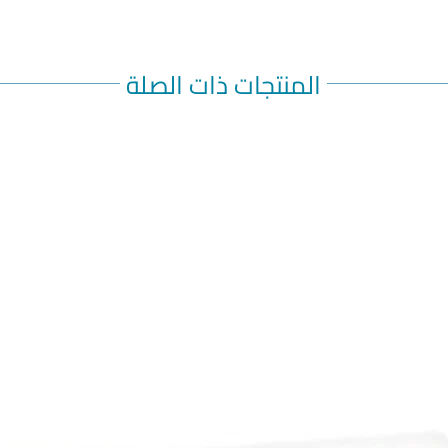
treatment
contact 
Alternat
There ar
المنتجات ذات الصلة
combat h
may incl
Wear wra
Keep win
high poll
Try to ha
straight 
pollen gr
There is 
the count
pharmacy
sprays an
before mo
medicine