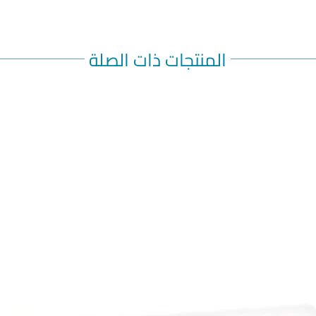
يعد مصدرا قويا لنوع
2 من داء السكري الدواء الذي يجمع بين 2 الأدوية
يتفورمين،
المنتجات ذات الصلة
ن الدواء
فورمين).