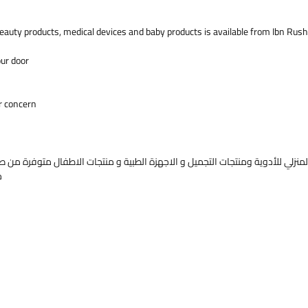
metformi
than the
eauty products, medical devices and baby products is available from Ibn Rush
(metform
 المنتج
our door
 إلى جنب
الرياضية،
r concern.
 الدم في
البالغين الذين يعانون من داء السكري من النوع 2.
JANUMET (JAN-لك-MET) أقراص تحتوي على 2
[جنوفيا])
منزلي للأدوية ومنتجات التجميل و الاجهزة الطبية و منتجات الاطفال متوفرة من صي
ا إذا كان
خ
JANUMET هو حق لكم. JANUMET يستهدف 3
م: يساعد
ين يساعد
لذي يجعل
لكبد يجعل
ر الدم على
طعام أليس
اض السكر
الدم (نقص سكر الدم) في حد ذاته JANUMET
 أكثر من