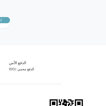
أش
الدفع الآمن
100٪ الدفع محمي