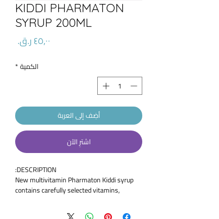
KIDDI PHARMATON
SYRUP 200ML
السعر
الكمية
*
أضِف إلى العربة
اشترِ الآن
DESCRIPTION:
New multivitamin Pharmaton Kiddi syrup
contains carefully selected vitamins,
minerals and essential nutrients that are
particularly important for the development