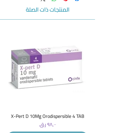
of children aged 1-12 years, all the best
doses for maximum safety and efficiency.
المنتجات ذات الصلة
KIDDI PHARMATON SYRUP 200ML
X-Pert D 10Mg Orodispersible 4 TAB
السعر