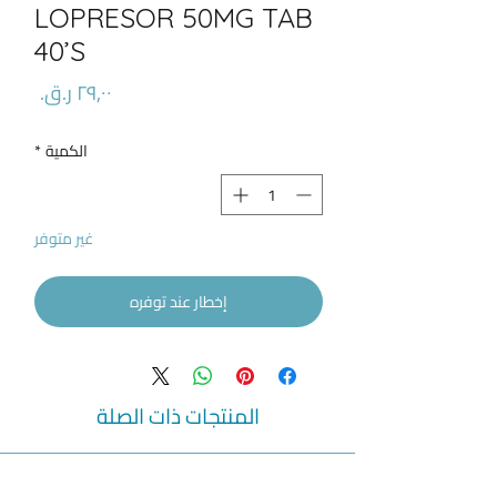
LOPRESOR 50MG TAB
40’S
السعر
الكمية
*
غير متوفر
إخطار عند توفره
المنتجات ذات الصلة