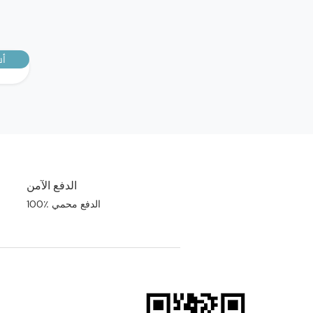
أش
الدفع الآمن
100٪ الدفع محمي