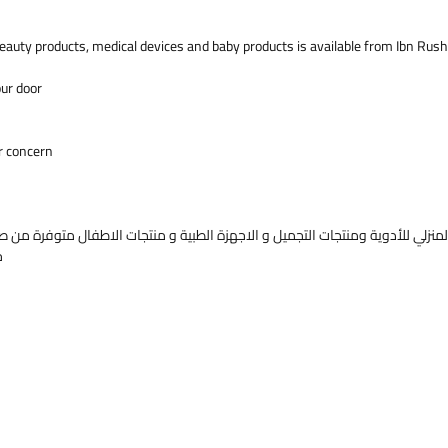
symptoms
judgment
eauty products, medical devices and baby products is available from Ibn Rush
least mo
severity 
our door
functiona
(for exam
occupatio
r concern.
aspects o
 المنتج
ستراتيرا
منزلي للأدوية ومنتجات التجميل و الاجهزة الطبية و منتجات الاطفال متوفرة من صي
وكسيتين،
خ