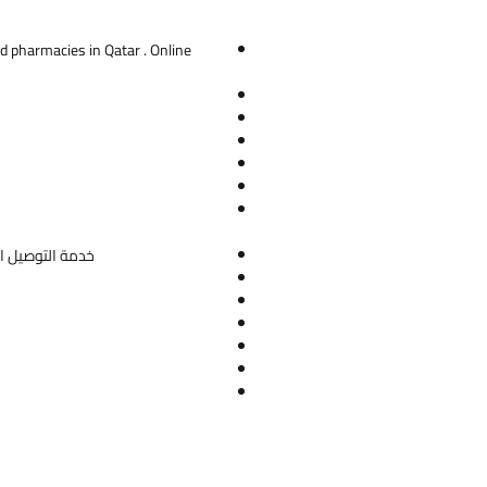
 of ADHD. Based on clinical
, patients should have ADHD of at
d pharmacies in Qatar . Online
derate
as indicated by at least moderate
l impairment in 2 or more settings
ple, social, academic, and/or
nal functioning), affecting several
f an individual’s life.
وصف
خدمة التوصيل ال
أتوم
25 ، كبسولات صلبة