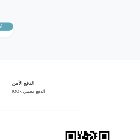
أش
الدفع الآمن
100٪ الدفع محمي