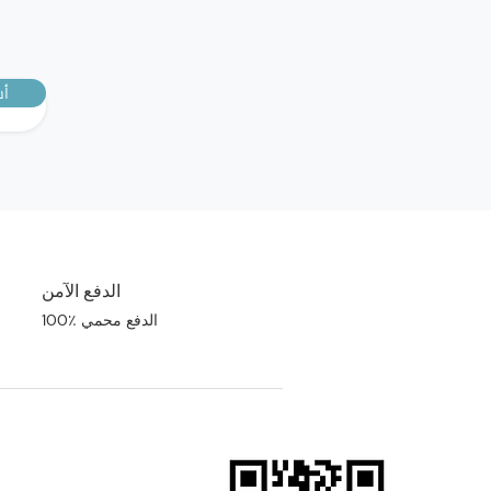
أش
الدفع الآمن
100٪ الدفع محمي