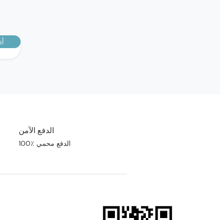
أش
الدفع الآمن
100٪ الدفع محمي