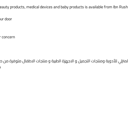
Copper 3
eauty products, medical devices and baby products is available from Ibn Rush
Zinc 23.
How to u
our door
Adults : 
physicia
Contrain
r concern.
Do not us
ingredie
Consult b
problems
منزلي للأدوية ومنتجات التجميل و الاجهزة الطبية و منتجات الاطفال متوفرة من صي
Do not us
خ
pregnant
Side effe
Dietary 
diarrhea