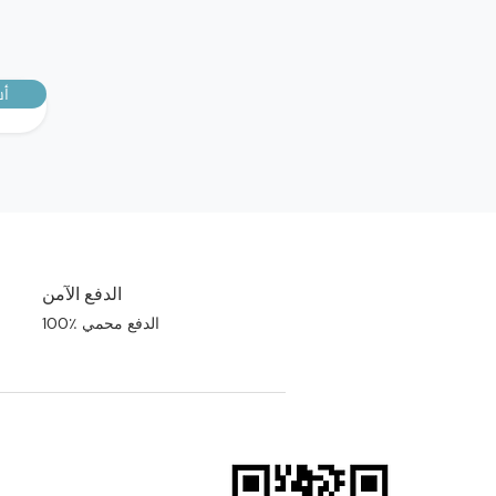
أش
الدفع الآمن
100٪ الدفع محمي