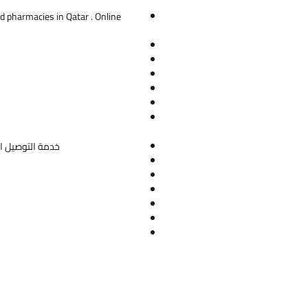
 mg
d pharmacies in Qatar . Online
9 mg
se:
Take 1 tablet daily or as directed by the
n
dications:
e if you are allergic to any of the active
nts
efore use if you have any liver
 or stomach/intestinal problems
خدمة التوصيل ال
e before consulting doctor if you are
 or breastfeeding
cts:
supplement could cause constipation,
, or upset stomach