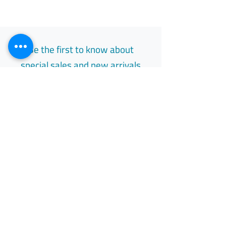
Be the first to know about
special sales and new arrivals
Email
Subscribe
Free Easy Returns
Return to 7 days
All Day Support
Available 24/7