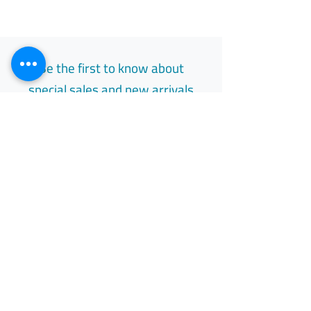
Be the first to know about
special sales and new arrivals
Email
Subscribe
Free Easy Returns
Return to 7 days
All Day Support
Available 24/7