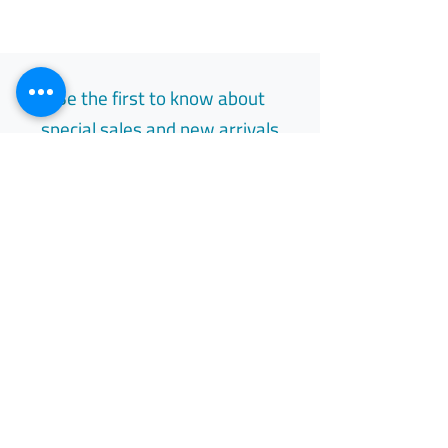
Be the first to know about
special sales and new arrivals
Email
Subscribe
Free Easy Returns
Return to 7 days
All Day Support
Available 24/7